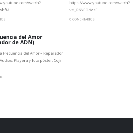
ww.youtube.com/watch?
https://www.youtube.com/watch?
rwhfM
v=l_R6NEOcMsE
IOS
0 COMENTARIOS
cuencia del Amor
ador de ADN)
La Frecuencia del Amor – Reparador
Audios, Playera y foto póster, Cojín
IO