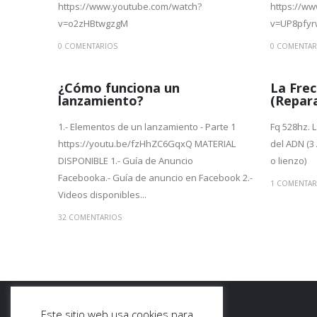
https://www.youtube.com/watch?
https://w
v=o2zHBtwgzgM
v=UP8pfy
0 COMENTARIOS
0 COMENTAR
¿Cómo funciona un
La Fre
lanzamiento?
(Repar
1.- Elementos de un lanzamiento - Parte 1
Fq 528hz. 
https://youtu.be/fzHhZC6GqxQ MATERIAL
del ADN (3 
DISPONIBLE 1.- Guía de Anuncio
o lienzo)
Facebooka.- Guía de anuncio en Facebook 2.-
1 COMENTAR
Videos disponibles...
32 COMENTARIOS
Este sitio web usa cookies para