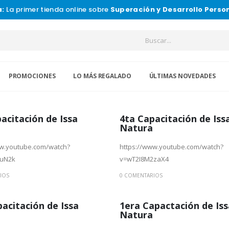
a:
La primer tienda online sobre
Superación y Desarrollo Perso
PROMOCIONES
LO MÁS REGALADO
ÚLTIMAS NOVEDADES
acitación de Issa
4ta Capacitación de Iss
Natura
ww.youtube.com/watch?
https://www.youtube.com/watch?
CuN2k
v=wT2I8M2zaX4
IOS
0 COMENTARIOS
acitación de Issa
1era Capactación de Iss
Natura