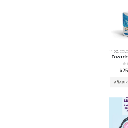
11 OZ
,
COLO
0
d
$
25
AÑADIR