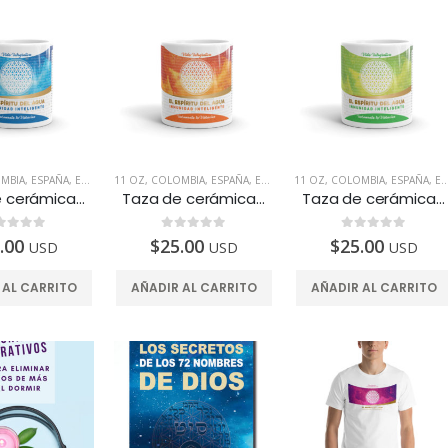
MBIA
,
ESPAÑA
,
EUA
,
MÉXICO
11 OZ
,
,
PERÚ
COLOMBIA
,
PRODUCTOS INTELIGENTES
,
ESPAÑA
,
EUA
,
MÉXICO
11 OZ
,
,
TAZAS
,
PERÚ
COLOMBIA
,
PRODUCTOS INTE
,
ESPAÑA
,
EUA
Taza de cerámica, 11oz. Diseñada para fortalecer el Hígado
Taza de cerámica, 11oz. Diseñada para fortalecer el Páncreas
Taza de cerámica, 11oz. Diseñada para fortalecer los Pulmones
e 5
0
de 5
0
de 5
.00
$
25.00
$
25.00
USD
USD
USD
 AL CARRITO
AÑADIR AL CARRITO
AÑADIR AL CARRITO