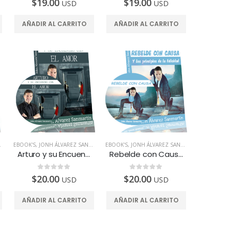
$
19.00
$
19.00
USD
USD
AÑADIR AL CARRITO
AÑADIR AL CARRITO
Revalidación Certificación Coaching | Center of Education and Leadership
0
de 5
$
137.00
Autohipnosis | Eliminar la obsesión por el éxito
0
de 5
$
19.00
USD
Autohipnosis | Preparación para una cirugía
EBOOK'S
,
TODOS LOS PAÍSES
,
JONH ÁLVAREZ SANMARTÍN
EBOOK'S
,
TODOS LOS PAÍSES
,
JONH ÁLVAREZ SANMARTÍN
,
TODOS LO
0
de 5
$
19.00
USD
Arturo y su Encuentro con el Amor – Ebook y Audiolibro
Rebelde con Causa y los Principios de la Felicidad – Ebook y Audiolibro
0
de 5
0
de 5
$
20.00
$
20.00
USD
USD
AÑADIR AL CARRITO
AÑADIR AL CARRITO