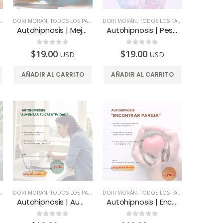
DORI MORÁN
,
TODOS LOS PAÍSES
DORI MORÁN
,
TODOS LOS PAÍSES
Autohipnosis | Mejorar la salud y rejuvenecer
Autohipnosis | Peso ideal e imagen esbelta
0
de 5
0
de 5
$
19.00
$
19.00
USD
USD
AÑADIR AL CARRITO
AÑADIR AL CARRITO
DORI MORÁN
,
TODOS LOS PAÍSES
DORI MORÁN
,
TODOS LOS PAÍSES
Autohipnosis | Aumentar tu creatividad
Autohipnosis | Encontrar pareja
0
de 5
0
de 5