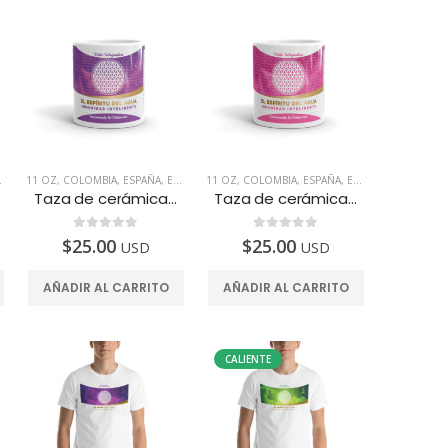
LIGENTES
,
MÉXICO
11 OZ
,
,
TAZAS
,
PERÚ
COLOMBIA
,
PRODUCTOS INTELIGENTES
,
ESPAÑA
,
EUA
,
MÉXICO
11 OZ
,
,
TAZAS
,
PERÚ
COLOMBIA
,
PRODUCTOS INTELIGENTES
,
ESPAÑA
,
EUA
,
MÉXICO
,
,
TAZAS
PERÚ
Taza de cerámica, 11oz. Diseñada para fortalecer los Riñones
Taza de cerámica, 11oz. Para fortalecer el sistema Digestivo
0
de 5
0
de 5
$
25.00
$
25.00
USD
USD
AÑADIR AL CARRITO
AÑADIR AL CARRITO
CALIENTE