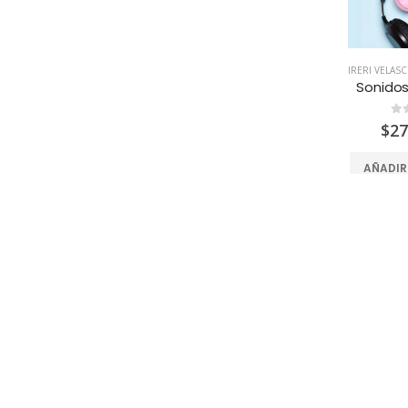
IRERI VELAS
Sonido
0
d
$
27
AÑADIR
CALIENTE
COLOMBIA
,