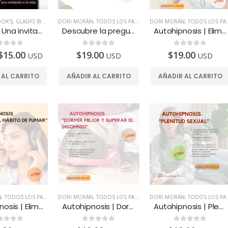
OK'S
,
GLADYS BISOTTO
DORI MORÁN
,
TODOS LOS PAÍSES
,
TODOS LOS PAÍSES
DORI MORÁN
,
TODOS LOS PAÍSES
Cáncer, Una invitación a la vida | Ebook
Descubre la pregunta inicial que dirige tu vida – Curso Online
Autohipnosis | Eliminando el estrés
e 5
0
de 5
0
de 5
$
15.00
$
19.00
$
19.00
USD
USD
USD
 AL CARRITO
AÑADIR AL CARRITO
AÑADIR AL CARRITO
N
,
TODOS LOS PAÍSES
DORI MORÁN
,
TODOS LOS PAÍSES
DORI MORÁN
,
TODOS LOS PAÍSES
Autohipnosis | Eliminar el hábito de fumar
Autohipnosis | Dormir mejor y superar el insomnio
Autohipnosis | Plenitud sexual
e 5
0
de 5
0
de 5