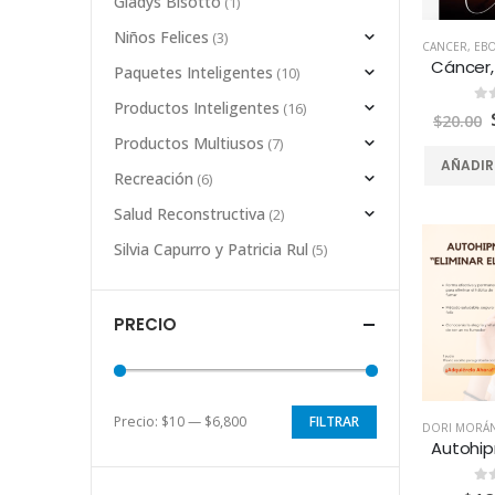
Gladys Bisotto
(1)
Niños Felices
(3)
CANCER
,
EBO
Paquetes Inteligentes
(10)
Productos Inteligentes
(16)
0
d
$
20.00
Productos Multiusos
(7)
AÑADIR
Recreación
(6)
Salud Reconstructiva
(2)
Silvia Capurro y Patricia Rul
(5)
PRECIO
Precio:
$10
—
$6,800
FILTRAR
DORI MORÁ
0
d