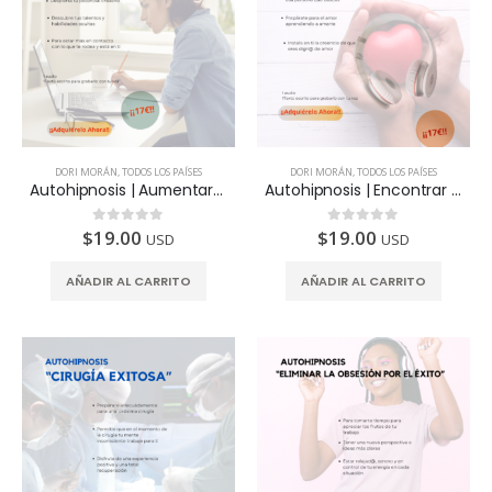
DORI MORÁN
,
TODOS LOS PAÍSES
DORI MORÁN
,
TODOS LOS PAÍSES
Autohipnosis | Aumentar tu creatividad
Autohipnosis | Encontrar pareja
$
19.00
$
19.00
0
de 5
0
de 5
USD
USD
AÑADIR AL CARRITO
AÑADIR AL CARRITO