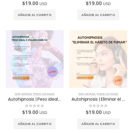
$
19.00
$
19.00
0
de 5
0
de 5
USD
USD
Autohipnosis | Preparación para una cirugía
Autohipnosis | Preparación para una cirugía
AÑADIR AL CARRITO
AÑADIR AL CARRITO
0
de 5
0
de 5
$
19.00
$
19.00
USD
USD
DORI MORÁN
,
TODOS LOS PAÍSES
DORI MORÁN
,
TODOS LOS PAÍSES
Autohipnosis | Peso ideal e imagen esbelta
Autohipnosis | Eliminar el hábito de fumar
$
19.00
$
19.00
0
de 5
0
de 5
USD
USD
AÑADIR AL CARRITO
AÑADIR AL CARRITO