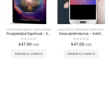
CHOYO GOMEX
,
EBOOK'S
,
TODOS LOS PAÍSES
JUEGO VIRTUAL
,
RECREACIÓN
,
TODOS LOS PAÍSES
Prosperidad Espiritual – Ebook y Audio libro
Descubriéndonos – Instituto de la Pareja
$
47.00
$
47.00
0
de 5
0
de 5
USD
USD
AÑADIR AL CARRITO
AÑADIR AL CARRITO