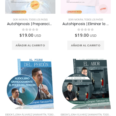
DORI MORÁN
,
TODOS LOS PAÍSES
DORI MORÁN
,
TODOS LOS PAÍSES
Autohipnosis | Preparación para una cirugía
Autohipnosis | Eliminar la obsesión por el éxito
$
19.00
$
19.00
0
de 5
0
de 5
USD
USD
AÑADIR AL CARRITO
AÑADIR AL CARRITO
EBOOK'S
,
JONH ÁLVAREZ SANMARTÍN
,
TODOS LOS PAÍSES
EBOOK'S
,
JONH ÁLVAREZ SANMARTÍN
,
TODOS LOS PAÍSES