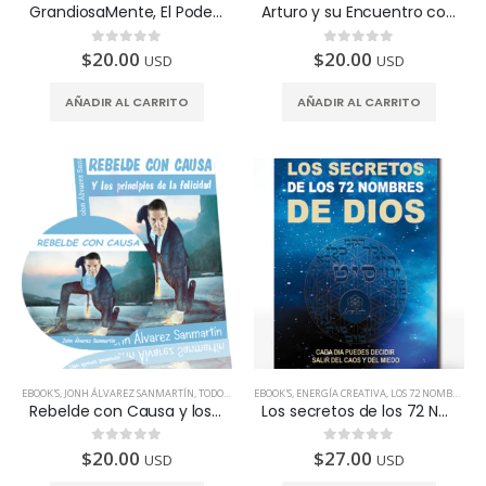
GrandiosaMente, El Poder del Perdón – Ebook y Audiolibro
Arturo y su Encuentro con el Amor – Ebook y Audiolibro
$
20.00
$
20.00
0
de 5
0
de 5
USD
USD
AÑADIR AL CARRITO
AÑADIR AL CARRITO
EBOOK'S
,
JONH ÁLVAREZ SANMARTÍN
,
TODOS LOS PAÍSES
EBOOK'S
,
ENERGÍA CREATIVA
,
LOS 72 NOMBRES DE DIOS
Rebelde con Causa y los Principios de la Felicidad – Ebook y Audiolibro
Los secretos de los 72 Nombres de Dios | Ebook
$
20.00
$
27.00
0
de 5
0
de 5
USD
USD