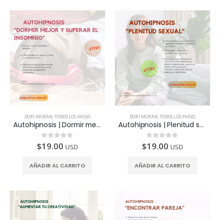
DORI MORÁN
,
TODOS LOS PAÍSES
DORI MORÁN
,
TODOS LOS PAÍSES
Autohipnosis | Dormir mejor y superar el insomnio
Autohipnosis | Plenitud sexual
$
19.00
$
19.00
0
de 5
0
de 5
USD
USD
AÑADIR AL CARRITO
AÑADIR AL CARRITO