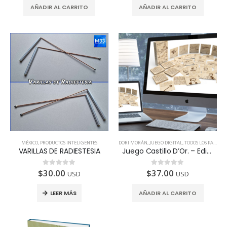
AÑADIR AL CARRITO
AÑADIR AL CARRITO
MÉXICO
,
PRODUCTOS INTELIGENTES
DORI MORÁN
,
JUEGO DIGITAL
,
TODOS LOS PAÍSES
VARILLAS DE RADIESTESIA
Juego Castillo D’Or. – Edición Digital
$
30.00
$
37.00
0
de 5
0
de 5
USD
USD
LEER MÁS
AÑADIR AL CARRITO