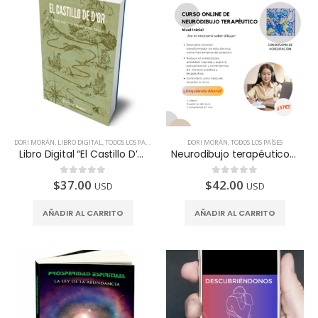
DORI MORÁN
,
LIBRO DIGITAL
,
TODOS LOS PAÍSES
DORI MORÁN
,
TODOS LOS PAÍSES
Libro Digital “El Castillo D’Or”
Neurodibujo terapéutico – Curso Online
$
37.00
$
42.00
0
de 5
0
de 5
USD
USD
AÑADIR AL CARRITO
AÑADIR AL CARRITO