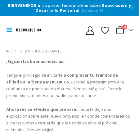
BIENVENIDOS a:
La primer tienda online sobre
Superación y
Desarrollo Personal.
Mercurius 33
0
INICIO
¡YA PUEDES AFILIARTE!
¡Siguen las buenas noticias!.
Tengo el privilegio de invitarte a
completar tu trámite de
afiliado a la tienda MERCURIUS 33
como agradecimiento a la
confianza de participar en el curso “Ventas Mágicas”. Como lo
prometimos, tú antes que nadie puede afiliarse.
Ahora revisa el video que preparé…
aquí te dejo una
explicación sobre este nuevo proyecto, en donde comenzaremos
a crecer juntos y recuerda que la tienda se abre el próximo
miércoles. ¡Bienvenid@s!
.