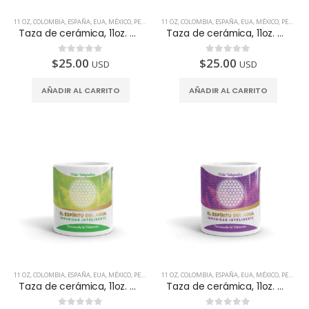
11 OZ
,
COLOMBIA
,
ESPAÑA
,
EUA
,
MÉXICO
,
PERÚ
,
PRODUCTOS INTELIGENTES
11 OZ
,
COLOMBIA
,
ESPAÑA
,
TAZAS
,
EUA
,
MÉXICO
,
PERÚ
,
PR
Taza de cerámica, 11oz. Diseñada para fortalecer el Hígado
Taza de cerámica, 11oz. Diseñada para fortalecer el Páncreas
$
25.00
$
25.00
0
de 5
0
de 5
USD
USD
AÑADIR AL CARRITO
AÑADIR AL CARRITO
11 OZ
,
COLOMBIA
,
ESPAÑA
,
EUA
,
MÉXICO
,
PERÚ
,
PRODUCTOS INTELIGENTES
11 OZ
,
COLOMBIA
,
ESPAÑA
,
TAZAS
,
EUA
,
MÉXICO
,
PERÚ
,
PR
Taza de cerámica, 11oz. Diseñada para fortalecer los Pulmones
Taza de cerámica, 11oz. Diseñada para fortalecer los Riñones