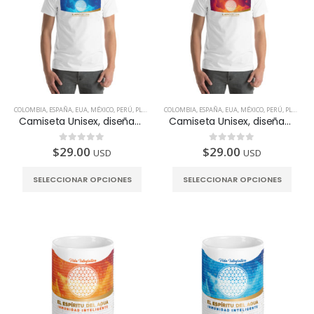
COLOMBIA
,
ESPAÑA
,
EUA
,
MÉXICO
,
PERÚ
,
PLAYERA
,
COLOMBIA
PRODUCTOS INTELIGENTES
,
ESPAÑA
,
EUA
,
MÉXICO
,
PERÚ
,
PLAYERA
Camiseta Unisex, diseñada para fortalecer el Hígado
Camiseta Unisex, diseñada para fortalecer el Páncreas
$
29.00
$
29.00
0
de 5
0
de 5
USD
USD
SELECCIONAR OPCIONES
SELECCIONAR OPCIONES