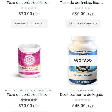
Taza de cerámica, 15oz. Diseñada para fortalecer los Pulmones
Taza de cerámica, 15oz. Diseñada para fortalecer los Riñones
$
30.00
$
30.00
0
de 5
0
de 5
USD
USD
AÑADIR AL CARRITO
AÑADIR AL CARRITO
AGOTADO
15 OZ
,
COLOMBIA
,
ESPAÑA
,
EUA
,
MÉXICO
,
PERÚ
,
PRODUCTOS INTELIGENTES
DESINTOXICANTE
,
TAZAS
,
EUA
Taza de cerámica, 15oz. Para fortalecer el sistema Digestivo
Desintoxicante de Hígado, frasco con 60 cápsulas.
$
30.00
$
45.00
5.00
de 5
0
de 5
USD
USD