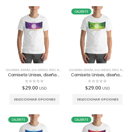
CALIENTE
COLOMBIA
,
ESPAÑA
,
EUA
,
MÉXICO
,
PERÚ
,
PLAYERA
,
COLOMBIA
PRODUCTOS INTELIGENTES
,
ESPAÑA
,
EUA
,
MÉXICO
,
PERÚ
,
PLAYERA
Camiseta Unisex, diseñada para fortalecer el Riñón
Camiseta Unisex, diseñada para fortalecer el Sistema Respiratorio
$
29.00
$
29.00
0
de 5
0
de 5
USD
USD
SELECCIONAR OPCIONES
SELECCIONAR OPCIONES
CALIENTE
CALIENTE