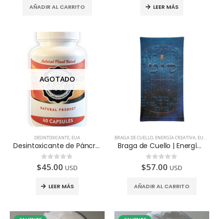
AÑADIR AL CARRITO
LEER MÁS
AGOTADO
DESINTOXICANTE
,
EUA
BRAGA DE CUELLO
,
ENERGÍA CREATIVA
,
EUA
,
SILV
Desintoxicante de Páncreas, frasco con 60 cápsulas.
Dispon
Braga de Cuello | Energía Creativa | Sólo disponible para USA
$
45.00
$
57.00
0
de 5
0
de 5
USD
USD
LEER MÁS
AÑADIR AL CARRITO