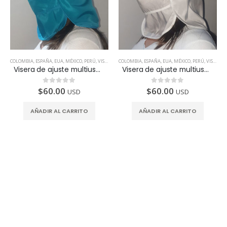
COLOMBIA
,
ESPAÑA
,
EUA
,
MÉXICO
,
PERÚ
,
VISERA
COLOMBIA
,
ESPAÑA
,
EUA
,
MÉXICO
,
PERÚ
,
VISERA
Visera de ajuste multiusos (4 piezas) – Azul. Disponible en México, Colombia, USA, Perú y España
Visera de ajuste multiusos (4 piezas) – Beige. Disponible en México, Colombia, USA, Perú y España
$
60.00
$
60.00
0
de 5
0
de 5
USD
USD
AÑADIR AL CARRITO
AÑADIR AL CARRITO