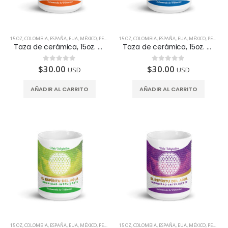
15 OZ
,
COLOMBIA
,
ESPAÑA
,
EUA
,
MÉXICO
,
PERÚ
,
PRODUCTOS INTELIGENTES
15 OZ
,
COLOMBIA
,
ESPAÑA
,
TAZAS
,
EUA
,
MÉXICO
,
PERÚ
,
PR
Taza de cerámica, 15oz. Diseñada para fortalecer el Páncreas
Taza de cerámica, 15oz. Diseñada para fortalecer el Hígado
$
30.00
$
30.00
0
de 5
0
de 5
USD
USD
AÑADIR AL CARRITO
AÑADIR AL CARRITO
15 OZ
,
COLOMBIA
,
ESPAÑA
,
EUA
,
MÉXICO
,
PERÚ
,
PRODUCTOS INTELIGENTES
15 OZ
,
COLOMBIA
,
ESPAÑA
,
TAZAS
,
EUA
,
MÉXICO
,
PERÚ
,
PR