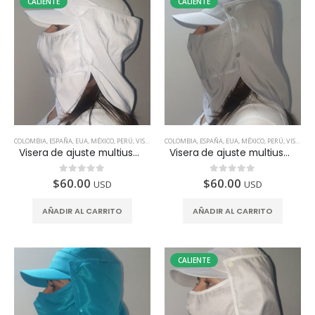
CALIENTE
CALIENTE
COLOMBIA
,
ESPAÑA
,
EUA
,
MÉXICO
,
PERÚ
,
VISERA
COLOMBIA
,
ESPAÑA
,
EUA
,
MÉXICO
,
PERÚ
,
VISERA
Visera de ajuste multiusos (4 piezas) – Blanca. Disponible en México, Colombia, USA, Perú y España
Visera de ajuste multiusos (4 piezas) – Gris. Disponible en México, Colombia, USA, Perú y España
$
60.00
$
60.00
0
de 5
0
de 5
USD
USD
AÑADIR AL CARRITO
AÑADIR AL CARRITO
CALIENTE