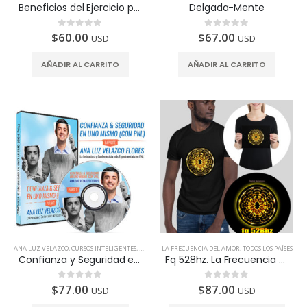
Beneficios del Ejercicio para una Mente Fitness
Delgada-Mente
$
60.00
$
67.00
0
de 5
0
de 5
USD
USD
AÑADIR AL CARRITO
AÑADIR AL CARRITO
ANA LUZ VELAZCO
,
CURSOS INTELIGENTES
,
TODOS LOS PAÍSES
LA FRECUENCIA DEL AMOR
,
TODOS LOS PAÍSES
Confianza y Seguridad en Tí Mismo
Fq 528hz. La Frecuencia del Amor – Reparador del ADN (Incluye foto póster)
$
77.00
$
87.00
0
de 5
0
de 5
USD
USD