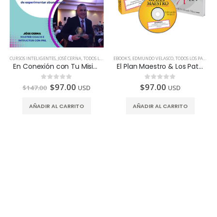
CURSOS INTELIGENTES
,
JOSÉ CERNA
,
TODOS LOS PAÍSES
EBOOK'S
,
EDMUNDO VELASCO
,
TODOS LOS PAÍSES
En Conexión con Tu Misión de Vida | Master Coach José Cerna
El Plan Maestro & Los Patrones Del Amor
$
97.00
$
97.00
0
de 5
0
de 5
$
147.00
USD
USD
AÑADIR AL CARRITO
AÑADIR AL CARRITO