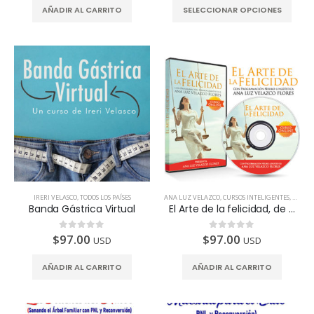
AÑADIR AL CARRITO
SELECCIONAR OPCIONES
IRERI VELASCO
,
TODOS LOS PAÍSES
ANA LUZ VELAZCO
,
CURSOS INTELIGENTES
,
TODOS 
Banda Gástrica Virtual
El Arte de la felicidad, de amar, de perdonar y de volar
$
97.00
$
97.00
0
de 5
0
de 5
USD
USD
AÑADIR AL CARRITO
AÑADIR AL CARRITO