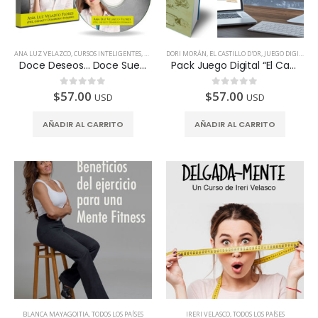
ANA LUZ VELAZCO
,
CURSOS INTELIGENTES
,
TODOS LOS PAÍSES
DORI MORÁN
,
EL CASTILLO D'OR
,
JUEGO DIGITAL
,
L
Doce Deseos… Doce Sueños Cumplidos
Pack Juego Digital “El Castillo D’Or” + Libro Digital “El Castillo D’Or, El Camino hacia tu crecimiento personal”
$
57.00
$
57.00
0
de 5
0
de 5
USD
USD
AÑADIR AL CARRITO
AÑADIR AL CARRITO
BLANCA MAYAGOITIA
,
TODOS LOS PAÍSES
IRERI VELASCO
,
TODOS LOS PAÍSES