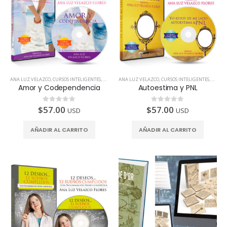
ANA LUZ VELAZCO
,
CURSOS INTELIGENTES
,
TODOS LOS PAÍSES
ANA LUZ VELAZCO
,
CURSOS INTELIGENTES
,
TODOS 
Amor y Codependencia
Autoestima y PNL
$
57.00
$
57.00
0
de 5
0
de 5
USD
USD
AÑADIR AL CARRITO
AÑADIR AL CARRITO