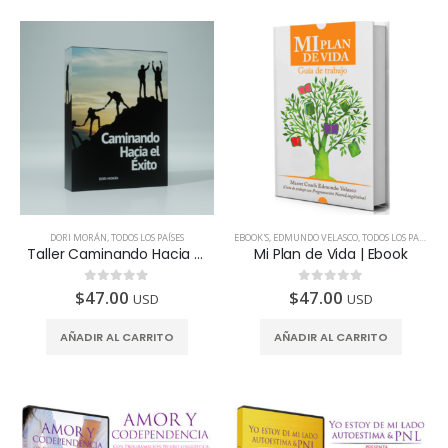
DORI MORÁN
,
TODOS LOS PAÍSES
EBOOK'S
,
EDMUNDO VELASCO
,
TODOS LOS PAÍSES
Taller Caminando Hacia El Éxito – Dori Morán
Mi Plan de Vida | Ebook
$
47.00
$
47.00
0
de 5
0
de 5
USD
USD
AÑADIR AL CARRITO
AÑADIR AL CARRITO