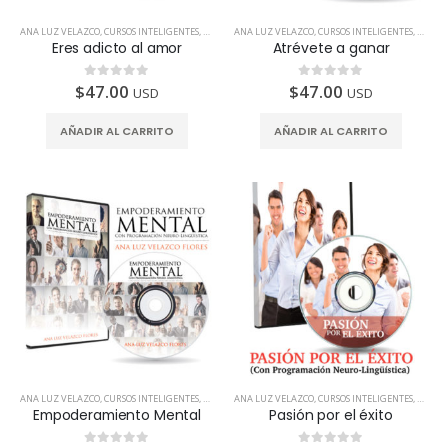
ANA LUZ VELAZCO
,
CURSOS INTELIGENTES
,
TODOS LOS PAÍSES
ANA LUZ VELAZCO
,
CURSOS INTELIGENTES
,
TODOS 
Eres adicto al amor
Atrévete a ganar
$
47.00
$
47.00
0
de 5
0
de 5
USD
USD
AÑADIR AL CARRITO
AÑADIR AL CARRITO
ANA LUZ VELAZCO
,
CURSOS INTELIGENTES
,
TODOS LOS PAÍSES
ANA LUZ VELAZCO
,
CURSOS INTELIGENTES
,
TODOS 
Empoderamiento Mental
Pasión por el éxito