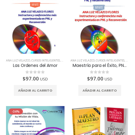
ANA LUZ VELAZCO
,
CURSOS INTELIGENTES
,
TODOS LOS PAÍSES
ANA LUZ VELAZCO
,
CURSOS INTELIGENTES
,
TODOS 
Las Ordenes del Amor
Maestría para el Éxito, PNL y Reconversión
$
97.00
$
97.00
0
de 5
0
de 5
USD
USD
AÑADIR AL CARRITO
AÑADIR AL CARRITO
-34%