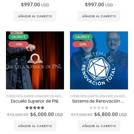
$
997.00
$
997.00
0
de 5
0
de 5
USD
USD
AÑADIR AL CARRITO
AÑADIR AL CARRITO
CALIENTE
CALIENTE
-40%
-60%
CURSOS INTELIGENTES
,
EDMUNDO VELASCO
,
TODOS LOS PAÍSES
CURSOS INTELIGENTES
,
EDMUNDO VELASCO
,
TODOS
Escuela Superior de PNL
Sistema de Renovación Total
$
6,000.00
$
6,800.00
5.00
de 5
0
de 5
$
10,000.00
USD
$
17,000.00
USD
AÑADIR AL CARRITO
AÑADIR AL CARRITO