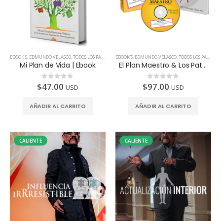
EBOOK'S
,
EDMUNDO VELASCO
,
TODOS LOS PAÍSES
EBOOK'S
,
EDMUNDO VELASCO
,
TODOS LOS PAÍSES
Mi Plan de Vida | Ebook
El Plan Maestro & Los Patrones Del Amor
$
47.00
$
97.00
0
de 5
0
de 5
USD
USD
AÑADIR AL CARRITO
AÑADIR AL CARRITO
CALIENTE
CALIENTE
Revalidación Certificación Coaching | Center of Education and Leadership
Revalidación Certificación Coaching | Center of Education and Leadership