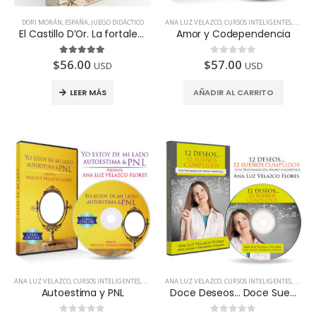
DORI MORÁN
,
ESPAÑA
,
JUEGO DIDÁCTICO
ANA LUZ VELAZCO
,
CURSOS INTELIGENTES
,
TODOS 
El Castillo D’Or. La fortaleza – Juego de Coaching y Crecimiento Personal (A)
Amor y Codependencia
$
56.00
$
57.00
5.00
de 5
0
de 5
USD
USD
LEER MÁS
AÑADIR AL CARRITO
ANA LUZ VELAZCO
,
CURSOS INTELIGENTES
,
TODOS LOS PAÍSES
ANA LUZ VELAZCO
,
CURSOS INTELIGENTES
,
TODOS 
Autoestima y PNL
Doce Deseos… Doce Sueños Cumplidos
Revalidación Certificación Coaching | Center of Education and Leadership
Revalidación Certificación Coaching | Center of Education and Leadership