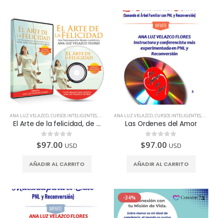
ANA LUZ VELAZCO
,
CURSOS INTELIGENTES
,
TODOS LOS PAÍSES
ANA LUZ VELAZCO
,
CURSOS INTELIGENTES
,
TODOS 
El Arte de la felicidad, de amar, de perdonar y de volar
Las Ordenes del Amor
$
97.00
$
97.00
0
de 5
0
de 5
USD
USD
AÑADIR AL CARRITO
AÑADIR AL CARRITO
-34%