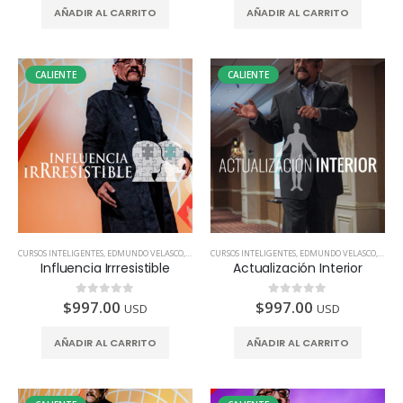
AÑADIR AL CARRITO
AÑADIR AL CARRITO
CALIENTE
CALIENTE
CURSOS INTELIGENTES
,
EDMUNDO VELASCO
,
TODOS LOS PAÍSES
CURSOS INTELIGENTES
,
EDMUNDO VELASCO
,
TODOS
Influencia Irrresistible
Actualización Interior
$
997.00
$
997.00
0
de 5
0
de 5
USD
USD
AÑADIR AL CARRITO
AÑADIR AL CARRITO