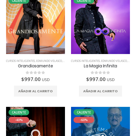
CALIENTE
CALIENTE
CURSOS INTELIGENTES
,
EDMUNDO VELASCO
,
TODOS LOS PAÍSES
CURSOS INTELIGENTES
,
EDMUNDO VELASCO
,
TODOS
Grandiosamente
La Magia Infinita
$
997.00
$
997.00
0
de 5
0
de 5
USD
USD
AÑADIR AL CARRITO
AÑADIR AL CARRITO
CALIENTE
CALIENTE
-40%
-60%