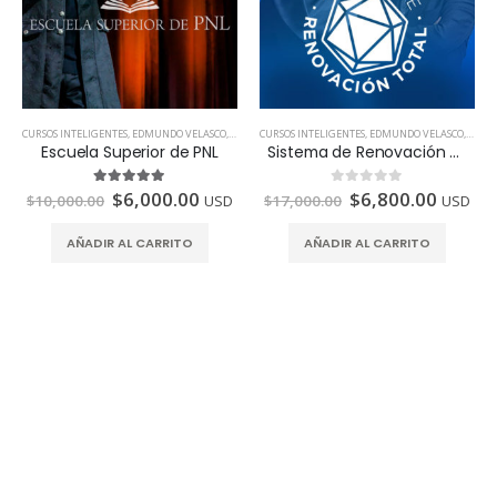
CURSOS INTELIGENTES
,
EDMUNDO VELASCO
,
TODOS LOS PAÍSES
CURSOS INTELIGENTES
,
EDMUNDO VELASCO
,
TODOS
Escuela Superior de PNL
Sistema de Renovación Total
$
6,000.00
$
6,800.00
5.00
de 5
0
de 5
$
10,000.00
USD
$
17,000.00
USD
AÑADIR AL CARRITO
AÑADIR AL CARRITO