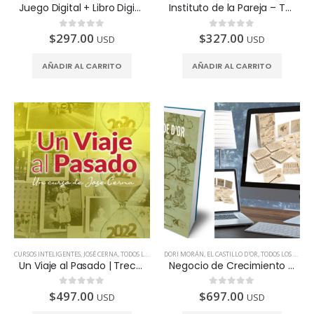
Juego Digital + Libro Digital + Pack de 3 Sesiones personales de Coaching con Dori Morán
Instituto de la Pareja – Taller La Magia de la Unión
$
297.00
$
327.00
0
de 5
0
de 5
USD
USD
AÑADIR AL CARRITO
AÑADIR AL CARRITO
CURSOS INTELIGENTES
,
JOSÉ CERNA
,
TODOS LOS PAÍSES
DORI MORÁN
,
EL CASTILLO D'OR
,
TODOS LOS PAÍSES
Un Viaje al Pasado | Trece semanas de reconversión
Negocio de Crecimiento Personal, FRANQUICIA “El Castillo D’Or”.
$
497.00
$
697.00
0
de 5
0
de 5
USD
USD