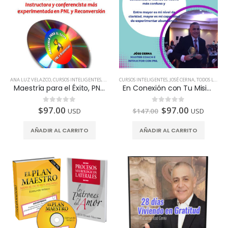
ANA LUZ VELAZCO
,
CURSOS INTELIGENTES
,
TODOS LOS PAÍSES
CURSOS INTELIGENTES
,
JOSÉ CERNA
,
TODOS LOS PAÍSES
Maestría para el Éxito, PNL y Reconversión
En Conexión con Tu Misión de Vida | Master Coach José Cerna
$
97.00
$
97.00
0
de 5
0
de 5
USD
$
147.00
USD
AÑADIR AL CARRITO
AÑADIR AL CARRITO