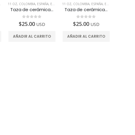
LIGENTES
,
MÉXICO
11 OZ
,
,
TAZAS
,
PERÚ
COLOMBIA
,
PRODUCTOS INTELIGENTES
,
ESPAÑA
,
EUA
,
MÉXICO
11 OZ
,
,
TAZAS
,
PERÚ
COLOMBIA
,
PRODUCTOS INTELIGENTES
,
ESPAÑA
,
EUA
,
MÉXICO
,
,
TAZAS
PERÚ
Taza de cerámica, 11oz. Diseñada para fortalecer los Riñones
Taza de cerámica, 11oz. Para fortalecer el sistema Digestivo
0
de 5
0
de 5
$
25.00
$
25.00
USD
USD
AÑADIR AL CARRITO
AÑADIR AL CARRITO