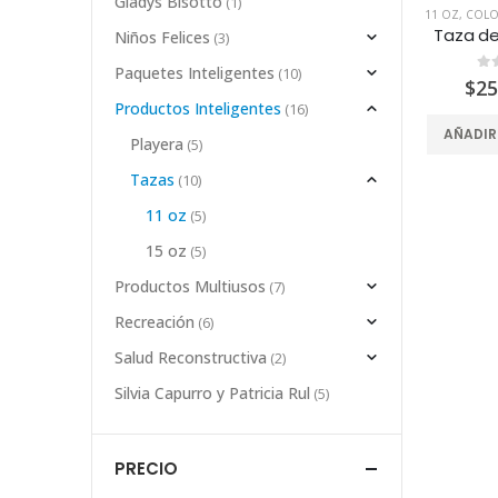
Gladys Bisotto
(1)
11 OZ
,
COLO
Niños Felices
(3)
Paquetes Inteligentes
(10)
0
d
$
25
Productos Inteligentes
(16)
AÑADIR
Playera
(5)
Tazas
(10)
11 oz
(5)
15 oz
(5)
Productos Multiusos
(7)
Recreación
(6)
Salud Reconstructiva
(2)
Silvia Capurro y Patricia Rul
(5)
PRECIO