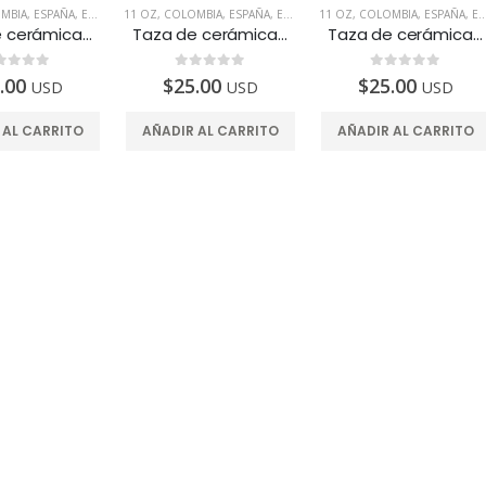
MBIA
,
ESPAÑA
,
EUA
,
MÉXICO
11 OZ
,
,
PERÚ
COLOMBIA
,
PRODUCTOS INTELIGENTES
,
ESPAÑA
,
EUA
,
MÉXICO
11 OZ
,
,
TAZAS
,
PERÚ
COLOMBIA
,
PRODUCTOS INTE
,
ESPAÑA
,
EUA
Taza de cerámica, 11oz. Diseñada para fortalecer el Hígado
Taza de cerámica, 11oz. Diseñada para fortalecer el Páncreas
Taza de cerámica, 11oz. Diseñada para fortalecer los Pulmones
e 5
0
de 5
0
de 5
.00
$
25.00
$
25.00
USD
USD
USD
 AL CARRITO
AÑADIR AL CARRITO
AÑADIR AL CARRITO