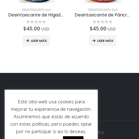
DESINTOXICANTE
,
EUA
DESINTOXICANTE
,
EUA
Desintoxicante de Hígado, frasco con 60 cápsulas.
Disponib
Desintoxicante de Páncreas, frasco con 60 cápsulas.
$
45.00
$
45.00
0
de 5
0
de 5
USD
USD
LEER MÁS
LEER MÁS
Revalidación Certificación Coaching | Center of Education and Leadership
Revalidación Certificación Coaching | Center of Education and Leadership
Este sitio web usa cookies para
0
de 5
0
de 5
$
137.00
$
137.00
mejorar tu experiencia de navegación.
Asumiremos que estás de acuerdo
Autohipnosis | Eliminar la obsesión por el éxito
Autohipnosis | Eliminar la obsesión por el éxito
con estas políticas, pero puedes optar
por no participar si asi lo deseas.
© Mercurius33. 2021. Todos los derechos reservados.
0
de 5
0
de 5
$
19.00
$
19.00
USD
USD