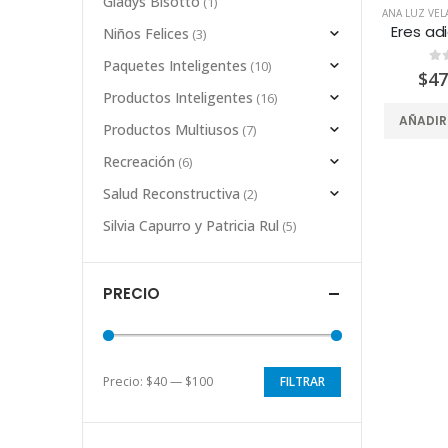
Gladys Bisotto
(1)
ANA LUZ VE
Eres ad
Niños Felices
(3)
Paquetes Inteligentes
(10)
0
d
$
47
Productos Inteligentes
(16)
AÑADIR
Productos Multiusos
(7)
Recreación
(6)
Salud Reconstructiva
(2)
Silvia Capurro y Patricia Rul
(5)
PRECIO
Precio:
$40
—
$100
FILTRAR