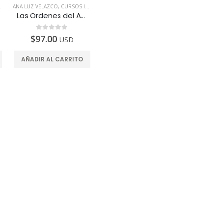
ANA LUZ VELAZCO
,
TODOS LOS PAÍSES
,
CURSOS INTELIGENTES
,
TODOS LOS PAÍSES
Las Ordenes del Amor
0
de 5
$
97.00
USD
AÑADIR AL CARRITO