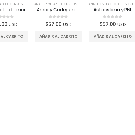
LAZCO
,
CURSOS INTELIGENTES
ANA LUZ VELAZCO
,
TODOS LOS PAÍSES
,
CURSOS INTELIGENTES
ANA LUZ VELAZCO
,
TODOS LOS PAÍSES
,
CURSOS INTELIGENTES
icto al amor
Amor y Codependencia
Autoestima y PNL
e 5
0
de 5
0
de 5
.00
$
57.00
$
57.00
USD
USD
USD
 AL CARRITO
AÑADIR AL CARRITO
AÑADIR AL CARRITO