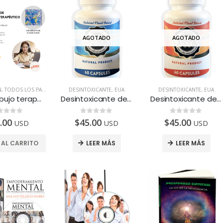
AGOTADO
AGOTADO
N
,
TODOS LOS PAÍSES
DESINTOXICANTE
,
EUA
DESINTOXICANTE
,
EUA
Neurodibujo terapéutico – Curso Online
Desintoxicante de Hígado, frasco con 60 cápsulas.
Desintoxicante de Páncreas, frasco con 60 cápsulas.
e 5
0
de 5
0
de 5
.00
$
45.00
$
45.00
USD
USD
USD
 AL CARRITO
LEER MÁS
LEER MÁS