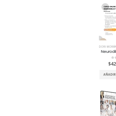
DORI MORÁ
0
d
$
42
AÑADIR