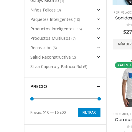
Gladys Bisotto
(1)
Niños Felices
(3)
IRERI VELAS
Sonido
Paquetes Inteligentes
(10)
Productos Inteligentes
(16)
0
d
$
27
Productos Multiusos
(7)
AÑADIR
Recreación
(6)
Salud Reconstructiva
(2)
CALIENTE
Silvia Capurro y Patricia Rul
(5)
PRECIO
Precio:
$10
—
$6,800
FILTRAR
COLOMBIA
,
0
d