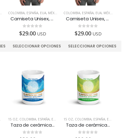
APURRO Y PATRICIA RUL
,
PERÚ
COLOMBIA
,
PLAYERA
,
ESPAÑA
,
PRODUCTOS INTELIGENTES
,
TODOS LOS PAÍSES
,
EUA
,
MÉXICO
,
PERÚ
COLOMBIA
,
PLAYERA
,
ESPAÑA
,
PRODUCTOS INTELIGENTES
,
EUA
,
MÉXICO
,
PERÚ
,
PLAYE
Camiseta Unisex, diseñada para fortalecer el Riñón
Camiseta Unisex, diseñada para fortalecer el Sistema Respiratorio
0
de 5
0
de 5
$
29.00
$
29.00
USD
USD
NES
SELECCIONAR OPCIONES
SELECCIONAR OPCIONES
TELIGENTES
,
MÉXICO
15 OZ
,
,
PERÚ
COLOMBIA
,
PRODUCTOS INTELIGENTES
,
ESPAÑA
,
EUA
,
MÉXICO
15 OZ
,
,
TAZAS
,
PERÚ
COLOMBIA
,
PRODUCTOS INTELIGENTES
,
ESPAÑA
,
EUA
,
MÉXICO
,
,
TAZAS
PERÚ
Taza de cerámica, 15oz. Diseñada para fortalecer el Hígado
Taza de cerámica, 15oz. Diseñada para fortalecer los Pulmones
0
de 5
0
de 5