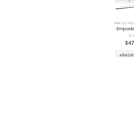
ANA LUZ VE
0
d
$
47
AÑADIR
EBOOK'S
,
ED