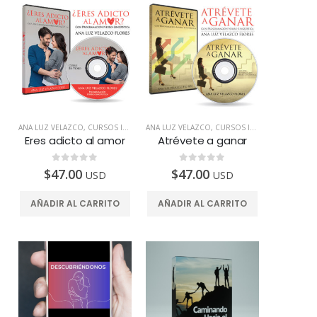
ANA LUZ VELAZCO
,
CURSOS INTELIGENTES
ANA LUZ VELAZCO
,
TODOS LOS PAÍSES
,
CURSOS INTELIGENTES
,
TOD
Eres adicto al amor
Disponible en USA
Atrévete a ganar
Disponible en USA
0
de 5
0
de 5
$
47.00
$
47.00
USD
USD
AÑADIR AL CARRITO
AÑADIR AL CARRITO