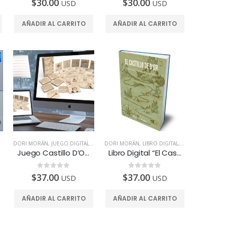
$
30.00
$
30.00
USD
USD
AÑADIR AL CARRITO
AÑADIR AL CARRITO
Revalidación Certificación Coaching | Center of Education and Leadership
0
de 5
$
137.00
Autohipnosis | Eliminar la obsesión por el éxito
0
de 5
$
19.00
USD
Autohipnosis | Preparación para una cirugía
LIGENTES
DORI MORÁN
,
TAZAS
,
JUEGO DIGITAL
,
TODOS LOS PAÍSES
DORI MORÁN
,
LIBRO DIGITAL
,
TODOS LOS PAÍSE
0
de 5
$
19.00
USD
Juego Castillo D’Or. – Edición Digital
Libro Digital “El Castillo D’Or”
0
de 5
0
de 5
$
37.00
$
37.00
USD
USD
AÑADIR AL CARRITO
AÑADIR AL CARRITO