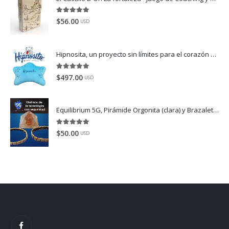
5.00
de 5
$
56.00
USD
Hipnosita, un proyecto sin límites para el corazón
Dispo
5.00
de 5
$
497.00
USD
Equilibrium 5G, Pirámide Orgonita (clara) y Brazaletes (color plata-oro).
5.00
de 5
$
50.00
USD