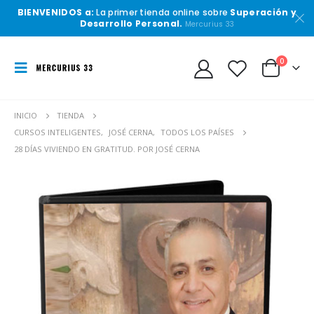
BIENVENIDOS a:
La primer tienda online sobre
Superación y
Desarrollo Personal.
Mercurius 33
0
INICIO
TIENDA
CURSOS INTELIGENTES
,
JOSÉ CERNA
,
TODOS LOS PAÍSES
28 DÍAS VIVIENDO EN GRATITUD. POR JOSÉ CERNA