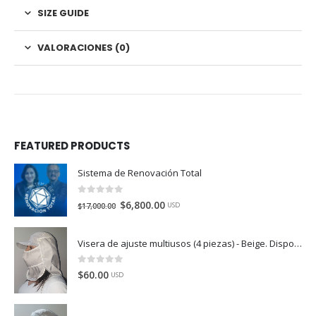
SIZE GUIDE
VALORACIONES (0)
FEATURED PRODUCTS
Sistema de Renovación Total
0
de 5
$
6,800.00
$
17,000.00
USD
Visera de ajuste multiusos (4 piezas) - Beige. Disponible en México, Colombia, USA, Perú y España
0
de 5
$
60.00
USD