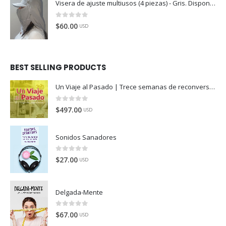
Visera de ajuste multiusos (4 piezas) - Gris. Disponible en México, Colombia, USA, Perú y España
0
de 5
$
60.00
USD
BEST SELLING PRODUCTS
Un Viaje al Pasado | Trece semanas de reconversión
0
de 5
$
497.00
USD
Sonidos Sanadores
0
de 5
$
27.00
USD
Delgada-Mente
0
de 5
$
67.00
USD