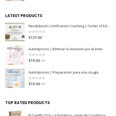
LATEST PRODUCTS
Revalidación Certificación Coaching | Center of Education and Leadership
0
de 5
$
137.00
Autohipnosis | Eliminar la obsesión por el éxito
0
de 5
$
19.00
USD
Autohipnosis | Preparación para una cirugía
0
de 5
$
19.00
USD
TOP RATED PRODUCTS
El Castillo D'Or. La fortaleza - Juego de Coaching y Crecimiento Personal (A)