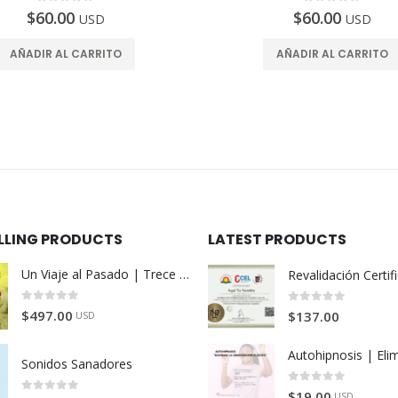
0
de 5
0
de 5
$
60.00
$
60.00
USD
USD
AÑADIR AL CARRITO
AÑADIR AL CARRITO
ELLING PRODUCTS
LATEST PRODUCTS
Un Viaje al Pasado | Trece semanas de reconversión
0
de 5
0
de 5
$
497.00
$
137.00
USD
Sonidos Sanadores
0
de 5
$
19.00
USD