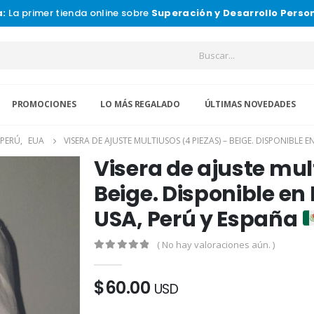
a:
La primer tienda online sobre
Superación y Desarrollo Perso
PROMOCIONES
LO MÁS REGALADO
ÚLTIMAS NOVEDADES
PERÚ
,
EUA
VISERA DE AJUSTE MULTIUSOS (4 PIEZAS) – BEIGE. DISPONIBLE
Visera de ajuste mul
Beige. Disponible en
USA, Perú y España
( No hay valoraciones aún. )
0
de 5
$
60.00
USD