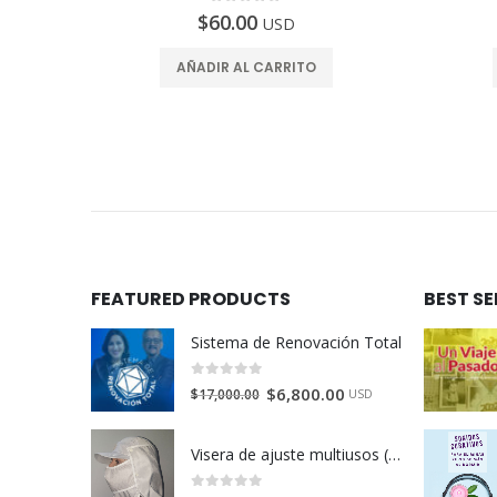
0
de 5
$
60.00
USD
AÑADIR AL CARRITO
FEATURED PRODUCTS
BEST S
Sistema de Renovación Total
0
de 5
$
6,800.00
$
17,000.00
USD
Visera de ajuste multiusos (4 piezas) - Beige. Disponible en México, Colombia, USA, Perú y España