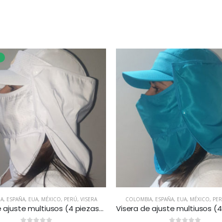
A
,
ESPAÑA
,
EUA
,
MÉXICO
,
PERÚ
,
VISERA
COLOMBIA
,
ESPAÑA
,
EUA
,
MÉXICO
,
PE
Visera de ajuste multiusos (4 piezas) – Blanca. Disponible en México, Colombia, USA, Perú y España