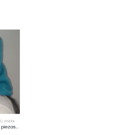
RÚ
,
VISERA
Visera de ajuste multiusos (4 piezas) – Azul. Disponible en México, Colombia, USA, Perú y España