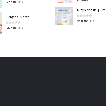
0
de 5
$
27.00
USD
Delgada-Mente
0
de 5
$
19.00
USD
0
de 5
$
67.00
USD