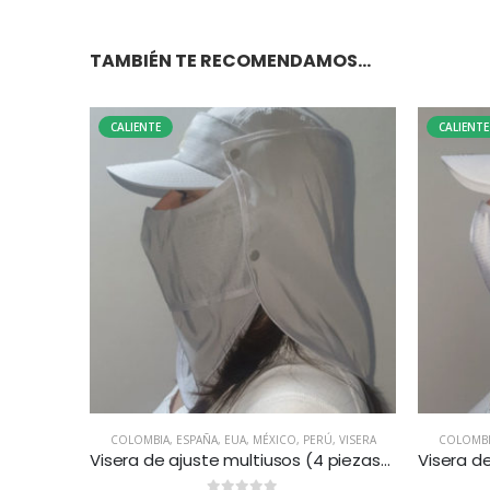
TAMBIÉN TE RECOMENDAMOS…
CALIENTE
CALIENTE
COLOMBIA
,
ESPAÑA
,
EUA
,
MÉXICO
,
PERÚ
,
VISERA
COLOMBI
Visera de ajuste multiusos (4 piezas) – Gris. Disponible en México, Colombia, USA, Perú y España