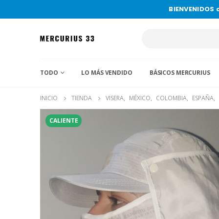
BIENVENIDOS 
TODO
LO MÁS VENDIDO
BÁSICOS MERCURIUS
INICIO
TIENDA
VISERA
,
MÉXICO
,
COLOMBIA
,
ESPAÑA
,
CALIENTE