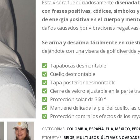
Esta visera fue cuidadosamente
diseñada b
con frases positivas, códices, símbolos
de energía positiva en el cuerpo y ment
daños causados por vibraciones negativas 
Se arma y desarma fácilmente en cuest
dejándote con una visera de golf divertida
Tapabocas desmontable
Cuello desmontable
Tapa posterior desmontable
Cierre de velcro ajustable en la parte t
Protección solar de 360 °
Mantiene delicada la piel del cuello, las 
Protección contra los efectos de los rayo
CATEGORÍAS:
COLOMBIA
,
ESPAÑA
,
EUA
,
MÉXICO
,
PER
ETIQUETAS:
BEIGE
,
MULTIUSOS
,
ÚLTIMAS NOVEDADE