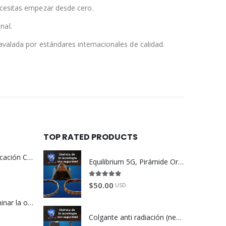
necesitas empezar desde cero.
nal.
 avalada por estándares internacionales de calidad.
TOP RATED PRODUCTS
Revalidación Certificación Coaching | Center of Education and Leadership
Equilibrium 5G, Pirámide Orgonita (obscura) y Brazaletes (color plata y bronce).
5.00
de 5
$
50.00
USD
Autohipnosis | Eliminar la obsesión por el éxito
Colgante anti radiación (negro y blanco) y stickers anti radiación electromagnética (color plata).