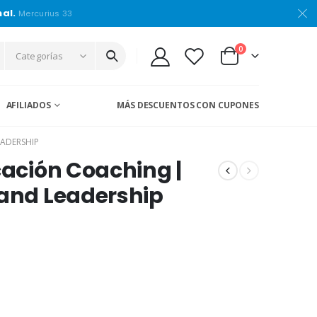
nal.
Mercurius 33
0
Categorías
AFILIADOS
MÁS DESCUENTOS CON CUPONES
EADERSHIP
cación Coaching |
 and Leadership