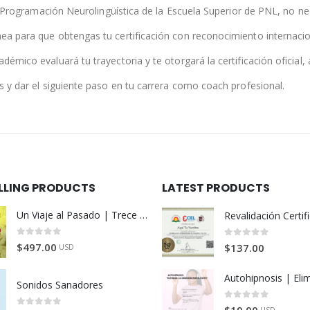
 o Programación Neurolingüística de la Escuela Superior de PNL, no 
a para que obtengas tu certificación con reconocimiento internacio
mico evaluará tu trayectoria y te otorgará la certificación oficial,
 y dar el siguiente paso en tu carrera como coach profesional.
ELLING PRODUCTS
LATEST PRODUCTS
Un Viaje al Pasado | Trece semanas de reconversión
0
de 5
0
de 5
$
497.00
$
137.00
USD
Sonidos Sanadores
0
de 5