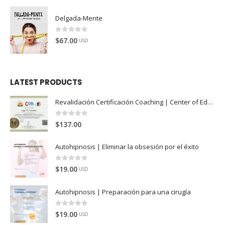
Delgada-Mente
0
de 5
$
67.00
USD
LATEST PRODUCTS
Revalidación Certificación Coaching | Center of Education and Leadership
0
de 5
$
137.00
Autohipnosis | Eliminar la obsesión por el éxito
0
de 5
$
19.00
USD
Autohipnosis | Preparación para una cirugía
0
de 5
$
19.00
USD