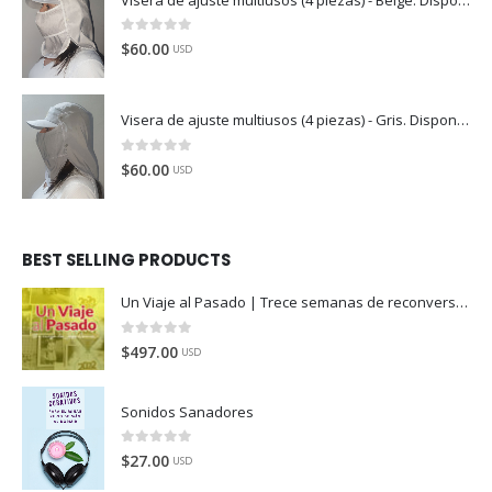
0
de 5
$
60.00
USD
Visera de ajuste multiusos (4 piezas) - Gris. Disponible en México, Colombia, USA, Perú y España
0
de 5
$
60.00
USD
BEST SELLING PRODUCTS
Un Viaje al Pasado | Trece semanas de reconversión
0
de 5
$
497.00
USD
Sonidos Sanadores
0
de 5
$
27.00
USD