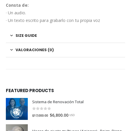
Consta de:
· Un audio.
· Un texto escrito para grabarlo con tu propia voz
SIZE GUIDE
VALORACIONES (0)
FEATURED PRODUCTS
Sistema de Renovación Total
0
de 5
$
6,800.00
$
17,000.00
USD
Visera de ajuste multiusos (4 piezas) - Beige. Disponible en México, Colombia, USA, Perú y España