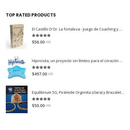
TOP RATED PRODUCTS
El Castillo D'Or. La fortaleza - Juego de Coaching y Crecimiento Personal (A)
5.00
de 5
$
56.00
USD
Hipnosita, un proyecto sin límites para el corazón
Dispo
5.00
de 5
$
497.00
USD
Equilibrium 5G, Pirámide Orgonita (clara) y Brazaletes (color plata-oro).
5.00
de 5
$
50.00
USD