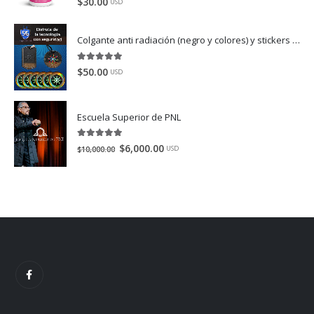
$
30.00
USD
Colgante anti radiación (negro y colores) y stickers anti radiación electromagnética (color dorado).
5.00
de 5
$
50.00
USD
Escuela Superior de PNL
5.00
de 5
$
6,000.00
$
10,000.00
USD