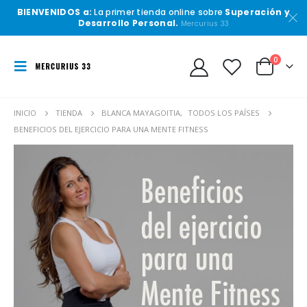
BIENVENIDOS a:
La primer tienda online sobre
Superación y
Desarrollo Personal.
Mercurius 33
0
INICIO
TIENDA
BLANCA MAYAGOITIA
,
TODOS LOS PAÍSES
BENEFICIOS DEL EJERCICIO PARA UNA MENTE FITNESS