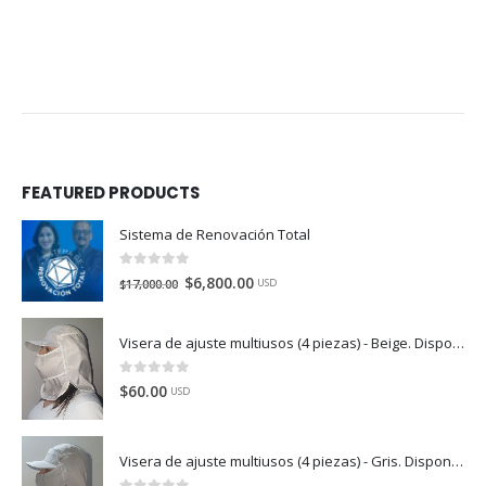
FEATURED PRODUCTS
Sistema de Renovación Total
0
de 5
$
6,800.00
$
17,000.00
USD
Visera de ajuste multiusos (4 piezas) - Beige. Disponible en México, Colombia, USA, Perú y España
0
de 5
$
60.00
USD
Visera de ajuste multiusos (4 piezas) - Gris. Disponible en México, Colombia, USA, Perú y España