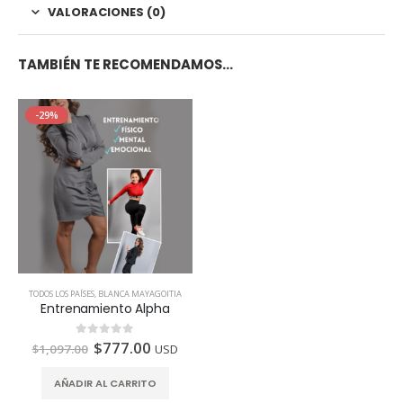
VALORACIONES (0)
TAMBIÉN TE RECOMENDAMOS…
-29%
TODOS LOS PAÍSES
,
BLANCA MAYAGOITIA
Entrenamiento Alpha
$
777.00
0
de 5
$
1,097.00
USD
AÑADIR AL CARRITO