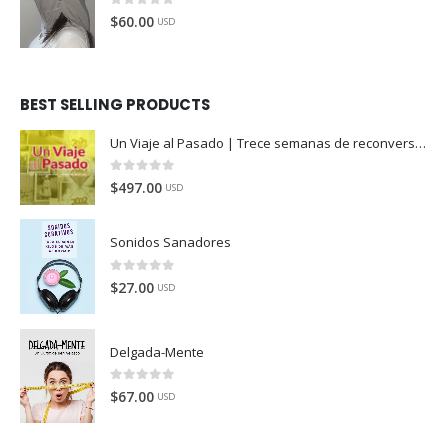
0
de 5
$
60.00
USD
BEST SELLING PRODUCTS
Un Viaje al Pasado | Trece semanas de reconversión
0
de 5
$
497.00
USD
Sonidos Sanadores
0
de 5
$
27.00
USD
Delgada-Mente
0
de 5
$
67.00
USD