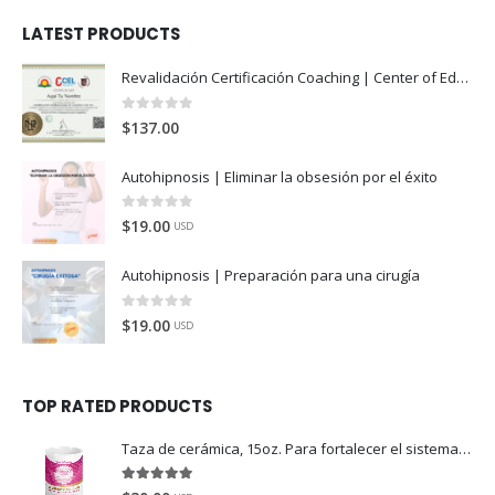
LATEST PRODUCTS
Revalidación Certificación Coaching | Center of Education and Leadership
0
de 5
$
137.00
Autohipnosis | Eliminar la obsesión por el éxito
0
de 5
$
19.00
USD
Autohipnosis | Preparación para una cirugía
0
de 5
$
19.00
USD
TOP RATED PRODUCTS
Taza de cerámica, 15oz. Para fortalecer el sistema Digestivo
5.00
de 5