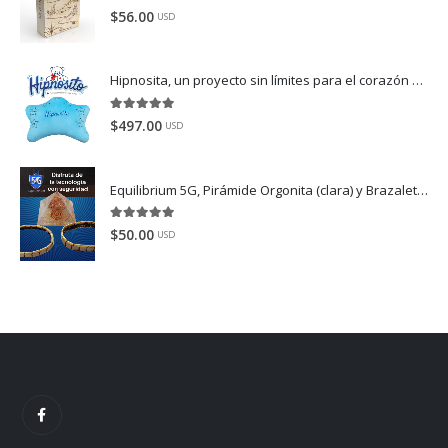
5.00
de 5
$
56.00
USD
Hipnosita, un proyecto sin límites para el corazón
Dispo
5.00
de 5
$
497.00
USD
Equilibrium 5G, Pirámide Orgonita (clara) y Brazaletes (color plata-oro).
5.00
de 5
$
50.00
USD