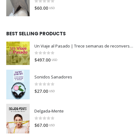
0
de 5
$
60.00
USD
BEST SELLING PRODUCTS
Un Viaje al Pasado | Trece semanas de reconversión
0
de 5
$
497.00
USD
Sonidos Sanadores
0
de 5
$
27.00
USD
Delgada-Mente
0
de 5
$
67.00
USD