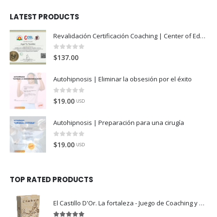
LATEST PRODUCTS
Revalidación Certificación Coaching | Center of Education and Leadership
0
de 5
$
137.00
Autohipnosis | Eliminar la obsesión por el éxito
0
de 5
$
19.00
USD
Autohipnosis | Preparación para una cirugía
0
de 5
$
19.00
USD
TOP RATED PRODUCTS
El Castillo D'Or. La fortaleza - Juego de Coaching y Crecimiento Personal (A)