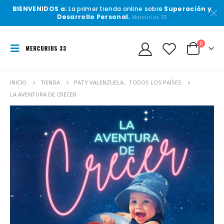
BIENVENIDOS a:
La primer tienda online sobre
Superación y
Desarrollo Personal.
Mercurius 33
0
INICIO
TIENDA
PATY VALENZUELA
,
TODOS LOS PAÍSES
LA AVENTURA DE CRECER