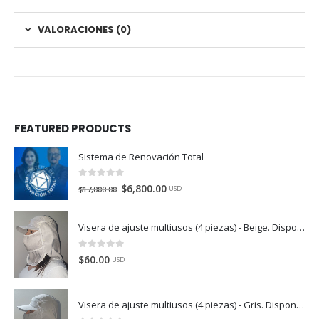
VALORACIONES (0)
FEATURED PRODUCTS
Sistema de Renovación Total
0
de 5
$
6,800.00
$
17,000.00
USD
Visera de ajuste multiusos (4 piezas) - Beige. Disponible en México, Colombia, USA, Perú y España
0
de 5
$
60.00
USD
Visera de ajuste multiusos (4 piezas) - Gris. Disponible en México, Colombia, USA, Perú y España