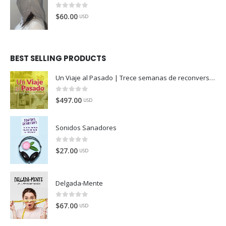
0
de 5
$
60.00
USD
BEST SELLING PRODUCTS
Un Viaje al Pasado | Trece semanas de reconversión
0
de 5
$
497.00
USD
Sonidos Sanadores
0
de 5
$
27.00
USD
Delgada-Mente
0
de 5
$
67.00
USD