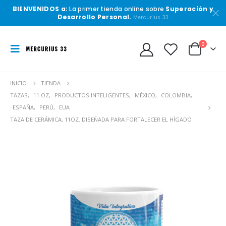
BIENVENIDOS a:
La primer tienda online sobre
Superación y
Desarrollo Personal.
Mercurius 33
0
INICIO
TIENDA
TAZAS
,
11 OZ
,
PRODUCTOS INTELIGENTES
,
MÉXICO
,
COLOMBIA
,
ESPAÑA
,
PERÚ
,
EUA
TAZA DE CERÁMICA, 11OZ. DISEÑADA PARA FORTALECER EL HÍGADO