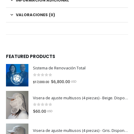
INFORMACIÓN ADICIONAL
VALORACIONES (0)
FEATURED PRODUCTS
Sistema de Renovación Total
0
de 5
$
6,800.00
$
17,000.00
USD
Visera de ajuste multiusos (4 piezas) - Beige. Disponible en México, Colombia, USA, Perú y España
0
de 5
$
60.00
USD
Visera de ajuste multiusos (4 piezas) - Gris. Disponible en México, Colombia, USA, Perú y España