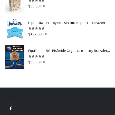
5.00
de 5
$
56.00
USD
Hipnosita, un proyecto sin límites para el corazón
Dispo
5.00
de 5
$
497.00
USD
Equilibrium 5G, Pirámide Orgonita (clara) y Brazaletes (color plata-oro).
5.00
de 5
$
50.00
USD