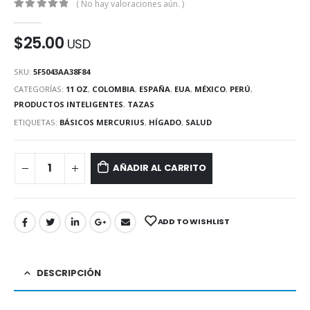
( No hay valoraciones aún. )
0
de 5
$
25.00
USD
SKU:
5F5043AA38F84
CATEGORÍAS:
11 OZ
,
COLOMBIA
,
ESPAÑA
,
EUA
,
MÉXICO
,
PERÚ
,
PRODUCTOS INTELIGENTES
,
TAZAS
ETIQUETAS:
BÁSICOS MERCURIUS
,
HÍGADO
,
SALUD
AÑADIR AL CARRITO
ADD TO WISHLIST
DESCRIPCIÓN