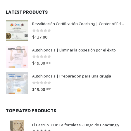
LATEST PRODUCTS
Revalidación Certificación Coaching | Center of Education and Leadership
0
de 5
$
137.00
Autohipnosis | Eliminar la obsesión por el éxito
0
de 5
$
19.00
USD
Autohipnosis | Preparación para una cirugía
0
de 5
$
19.00
USD
TOP RATED PRODUCTS
El Castillo D'Or. La fortaleza - Juego de Coaching y Crecimiento Personal (A)