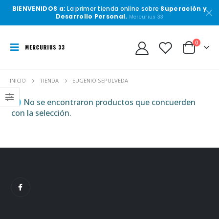
BIENVENIDOS a:
La primer tienda online sobre
Superación y
Desarrollo Personal.
Mercurius 33
0
INICIO
TIENDA
EUGENIO SEPULVEDA
No se encontraron productos que concuerden
con la selección.